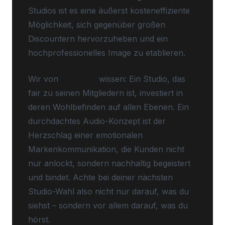
Studios ist es eine äußerst kosteneffiziente
Möglichkeit, sich gegenüber großen
Discountern hervorzuheben und ein
hochprofessionelles Image zu etablieren.
Wir von
Fairfit.de
wissen: Ein Studio, das
fair zu seinen Mitgliedern ist, investiert in
deren Wohlbefinden auf allen Ebenen. Ein
durchdachtes Audio-Konzept ist der
Herzschlag einer emotionalen
Markenkommunikation, die Kunden nicht
nur anlockt, sondern nachhaltig begeistert
und bindet. Achte bei deiner nächsten
Studio-Wahl also nicht nur darauf, was du
siehst – sondern vor allem darauf, was du
hörst.