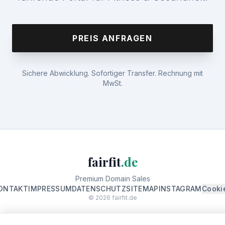
PREIS ANFRAGEN
Sichere Abwicklung. Sofortiger Transfer. Rechnung mit
MwSt.
fairfit
.de
Premium Domain Sales
ONTAKT
IMPRESSUM
DATENSCHUTZ
SITEMAP
INSTAGRAM
Cooki
© 2026 fairfit.de