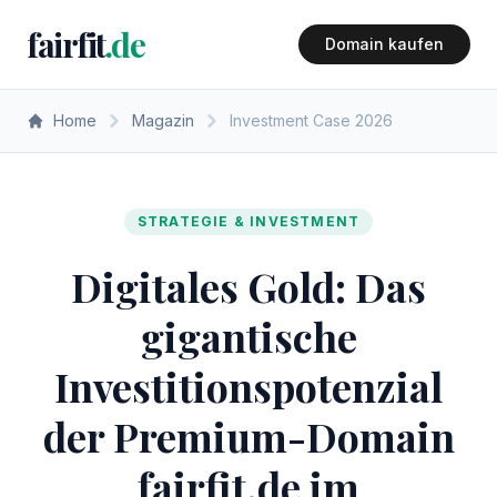
fairfit
.de
Domain kaufen
Home
Magazin
Investment Case 2026
STRATEGIE & INVESTMENT
Digitales Gold: Das
gigantische
Investitionspotenzial
der Premium-Domain
fairfit.de im